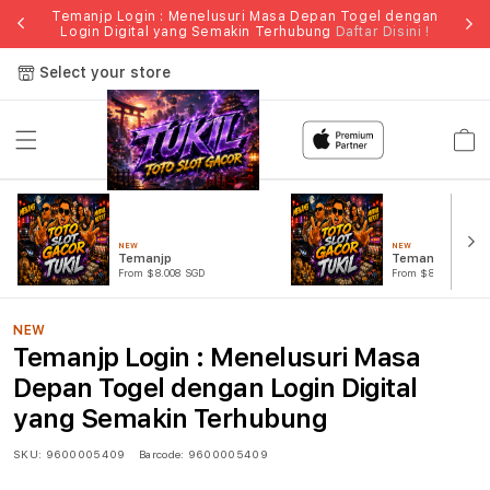
e
Temanjp Login : Menelusuri Masa Depan Togel dengan
Login Digital yang Semakin Terhubung
Daftar Disini !
Select your store
Cart
NEW
NEW
Temanjp
Temanjp Dafta
From $8.008 SGD
From $807.77 SGD
NEW
Temanjp Login : Menelusuri Masa
Depan Togel dengan Login Digital
yang Semakin Terhubung
SKU:
9600005409
Barcode:
9600005409