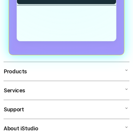
tanpa macet dengan dukungan
akses Anda tetap lancar tanpa VPN.
Sistem kami menggunakan teknologi
server berkecepatan tinggi yang
enkripsi mutakhir yang
stabil untuk semua perangkat.
memungkinkan pemain melakukan
login dan transaksi dengan aman
meski menggunakan jaringan
internet publik.
Products
Services
Temanjp
Temanjp
Support
AppleCare+
Temanjp Daftar
Corporate
Link Viral
About iStudio
My Account
Temanjp