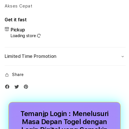
Semakin
Sema
Akses Cepat
Terhubung
Terh
Get it fast
Pickup
Loading store
Limited Time Promotion
Share
Temanjp Login : Menelusuri
Masa Depan Togel dengan