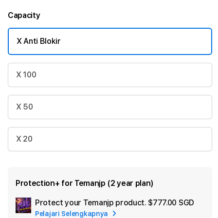
Capacity
X Anti Blokir
X 100
X 50
X 20
Protection+ for Temanjp (2 year plan)
Protect your Temanjp product.
$777.00 SGD
Add
Pelajari Selengkapnya
Appl